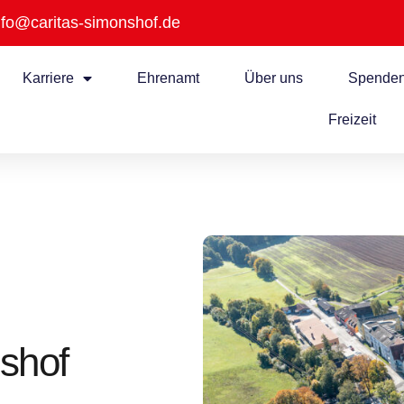
nfo@caritas-simonshof.de
Karriere
Ehrenamt
Über uns
Spende
Freizeit
shof