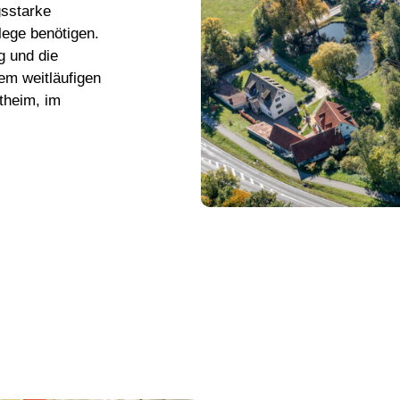
gsstarke
lege benötigen.
g und die
em weitläufigen
theim, im