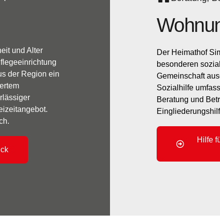
Wohnung
it und Alter
Der Heimathof Sim
flegeeinrichtung
besonderen sozial
s der Region ein
Gemeinschaft aus
iertem
Sozialhilfe umfas
rlässiger
Beratung und Betr
eizeitangebot.
Eingliederungshil
ch.
Hilfe 
ick