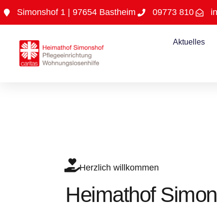
Inhalt
Simonshof 1 | 97654 Bastheim
09773 810
i
springen
Aktuelles
Herzlich willkommen
Heimathof Simon