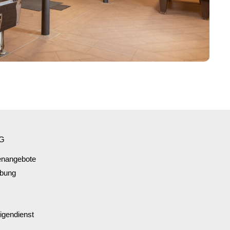
G
lenangebote
rbung
ligendienst