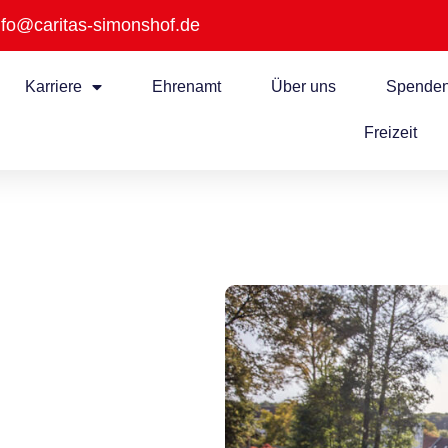
nfo@caritas-simonshof.de
Karriere
Ehrenamt
Über uns
Spende
Freizeit