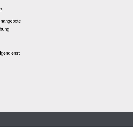
G
lenangebote
rbung
ligendienst