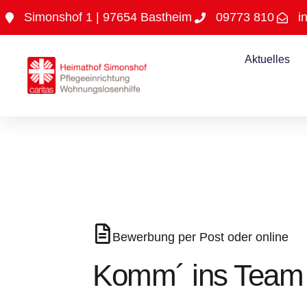
Inhalt
Simonshof 1 | 97654 Bastheim
09773 810
i
springen
Aktuelles
Bewerbung per Post oder online
Komm´ ins Team