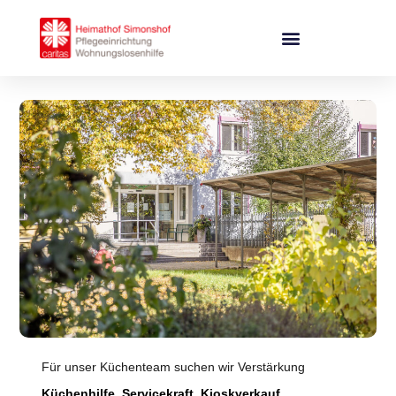
Inhalt
springen
Für unser Küchenteam suchen wir Verstärkung
Küchenhilfe, Servicekraft, Kioskverkauf